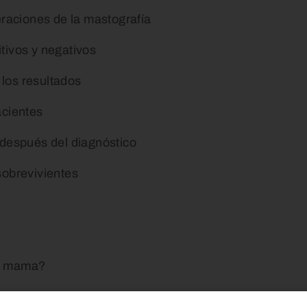
eraciones de la mastografía
tivos y negativos
los resultados
acientes
después del diagnóstico
sobrevivientes
de mama?
nte realizarse mamografías?