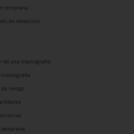
ón temprana
odo de detección
?
ón de una mamografía
 mastografía
 de riesgo
amiliares
 hormonal
n temprana