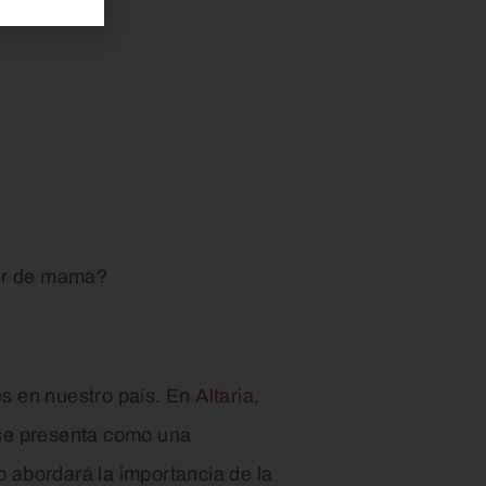
cer de mama?
s en nuestro país. En
Altaria
,
e presenta como una
lo abordará la importancia de la