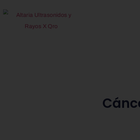
Cánce