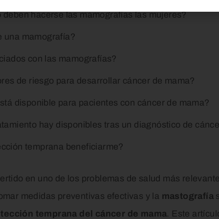
 deben hacerse las mamografías las mujeres?
e una mamografía?
ociados con las mamografías?
ores de riesgo para desarrollar cáncer de mama?
stá disponible para pacientes con cáncer de mama?
tamiento hay disponibles tras un diagnóstico de cán
cción temprana beneficiarme?
ertido en uno de los problemas de salud más relevante
omar medidas preventivas efectivas y la
mastografía
s
tección temprana del cáncer de mama
. Este artícu