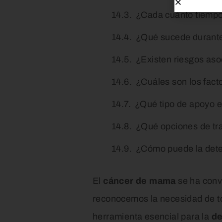
¿Cada cuánto tiempo
¿Qué sucede durant
¿Existen riesgos as
¿Cuáles son los fact
¿Qué tipo de apoyo e
¿Qué opciones de tra
¿Cómo puede la dete
El
cáncer de mama
se ha conv
reconocemos la necesidad de t
herramienta esencial para la
de