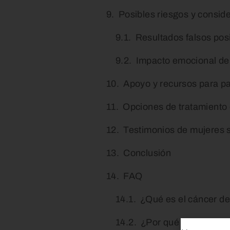
Posibles riesgos y consid
Resultados falsos posi
Impacto emocional de 
Apoyo y recursos para p
Opciones de tratamiento 
Testimonios de mujeres 
Conclusión
FAQ
¿Qué es el cáncer 
¿Por qué es importa