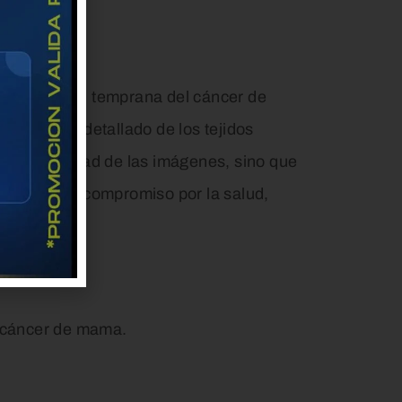
 la detección temprana del cáncer de
el análisis detallado de los tejidos
ora la calidad de las imágenes, sino que
. En nuestro compromiso por la salud,
l cáncer de mama.