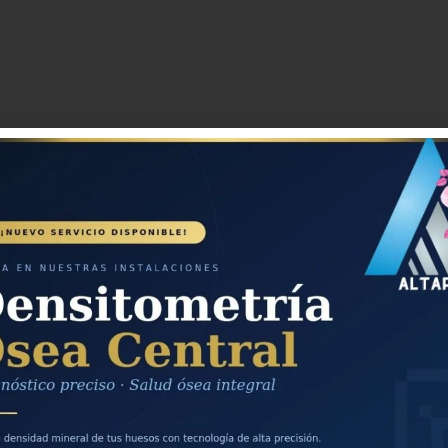
mografía digital y convencional?
ital?
l?
y cáncer de mama?
ecesita para la mastografía?
os y cómo los obtengo?
a digital en Querétaro?