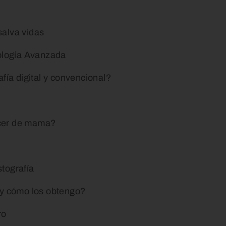
alva vidas
nología Avanzada
fía digital y convencional?
?
cer de mama?
tografía
s y cómo los obtengo?
ro