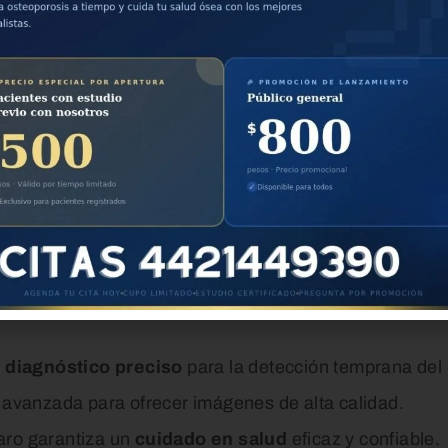
a convertido en un procedimiento médico esencial para
, podemos ofrecer un
diagnóstico preciso
que permite 
 salud
de nuestras pacientes. Este método no solo mej
ación vital para llevar a cabo una evaluación completa
alidad en Querétaro.
n
diagnóstico preciso
para la detección temprana de
a avanzada para ofrecer imágenes de alta calidad.
aro garantiza un
cuidado en salud
eficaz y confiable.