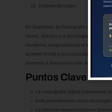
Enlaces de origen
En Querétaro, la mastografía digital se h
mama. Gracias a la tecnología avanzada
mamarios, asegurando así el
cuidado en
también brinda a los especialistas inform
ponemos a disposición este servicio de c
Puntos Clave
La mastografía digital proporciona u
Este procedimiento utiliza tecnologí
La atención especializada en Querét