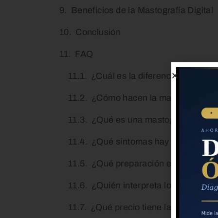
Beneficios de la Mastografía Digital
Conclusión
FAQ
¿Cuál es la diferencia entre ma
¿Cómo hacen la mamografía dig
¿Qué es una mastografía digita
¿Qué síntomas hay cuando ha
¿Qué preparación especial se n
¿Quién interpreta los resultad
¿Qué precio tiene la mastografí