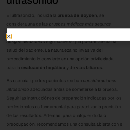
ultrasonido
El ultrasonido, incluida la
prueba de Boyden
, se
considera una de las
pruebas médicas más seguras
disponibles en la actualidad. No se han documentado
riesgos ultrasonido
significativos que puedan afectar la
salud del paciente. La naturaleza no invasiva del
procedimiento lo convierte en una opción privilegiada
para la
evaluación hepática
y de
vías biliares
.
Es esencial que los pacientes reciban
consideraciones
ultrasonido
adecuadas antes de someterse a la prueba.
Seguir las instrucciónes de preparación indicadas por los
profesionales es fundamental para garantizar la precisión
de los resultados. Además, para cualquier duda o
preocupación, recomendamos una consulta abierta con el