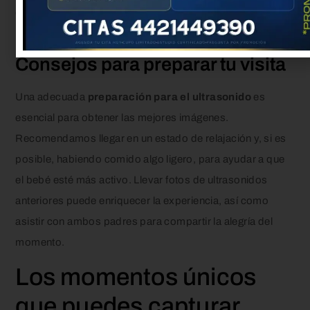
experiencia no solo es emocionante, sino que también
revela detalles fascinantes del desarrollo del feto.
Consejos para preparar tu visita
Una adecuada
preparación para el ultrasonido
es
esencial para obtener las mejores imágenes.
Recomendamos llegar en un estado de relajación y, si es
posible, habiendo comido algo ligero, para ayudar a que
el bebé esté más activo. Llevar fotos de ultrasonidos
anteriores puede enriquecer la experiencia, así como
asistir con ambos padres para compartir la alegría del
momento.
Los momentos únicos
que puedes capturar