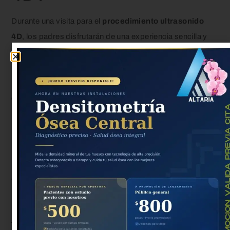
Durante una visita para el
procedimiento ultrasonido
4D
, los padres disfrutarán de una experiencia sencilla y
amena. La
duración de la sesión
puede variar,
usualmente oscila entre 30 a 60 minutos. Este tiempo
permite captar imágenes impresionantes del bebé y
compartir
momentos únicos
.
Procedimiento y duración de la
sesión
El
procedimiento ultrasonido 4D
se lleva a cabo en un
ambiente cómodo, donde padres pueden relajarse
mientras el técnico realiza el examen. Al iniciar, se aplica
un gel conductor sobre el abdomen de la madre, lo que
facilita la captura de imágenes en tiempo real. Esta