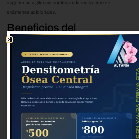
sugerir una vigilancia continua o la realización de
exámenes adicionales.
Beneficios del
ultrasonido de mama
Los
beneficios ultrasonido de mama
son numerosos y
significativos. Este procedimiento ofrece imágenes
detalladas de los tejidos blandos mamarios, lo que nos
permite identificar irregularidades que podrían no ser
visibles mediante mamografías. La
detección temprana
de
condiciones anormales es crucial en la salud mamaria, y
el ultrasonido se convierte en una herramienta esencial.
A través de este examen, podemos clasificar las
anomalías para entender si necesitan una evaluación más