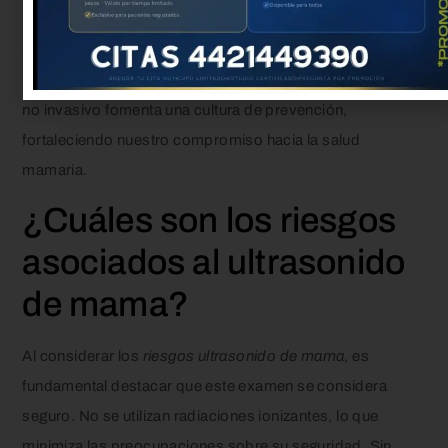
profunda. La capacidad del ultrasonido de mama de
detectar lesiones en fases iniciales enriquece nuestras
posibilidades de tratamiento eficaz. Este método seguro y
no invasivo fomenta una cultura de prevención,
fortaleciendo nuestro compromiso hacia la salud
mamaria.
¿Cuáles son los riesgos
asociados al ultrasonido
de mama?
Al considerar los
riesgos ultrasonido de mama
, es
fundamental destacar que este examen se considera
seguro. No se utilizan radiaciones ionizantes, lo que
minimiza las preocupaciones sobre su seguridad. Sin