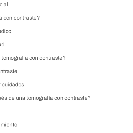
cial
a con contraste?
édico
ud
 tomografía con contraste?
ntraste
y cuidados
és de una tomografía con contraste?
imiento