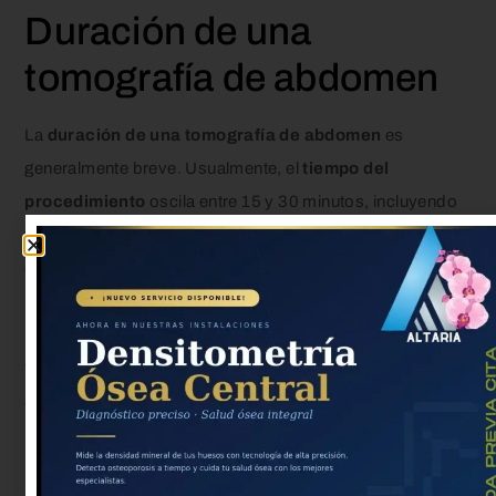
Duración de una
tomografía de abdomen
La
duración de una tomografía de abdomen
es
generalmente breve. Usualmente, el
tiempo del
procedimiento
oscila entre 15 y 30 minutos, incluyendo
tanto la preparación como el escaneo real. Si se utiliza
contraste o el caso presenta particularidades, el tiempo
puede variar ligeramente. Resulta fundamental seguir al
pie de la letra las indicaciones que nos brinden los
técnicos de la clínica para garantizar un procedimiento
adecuado.
Importancia de la