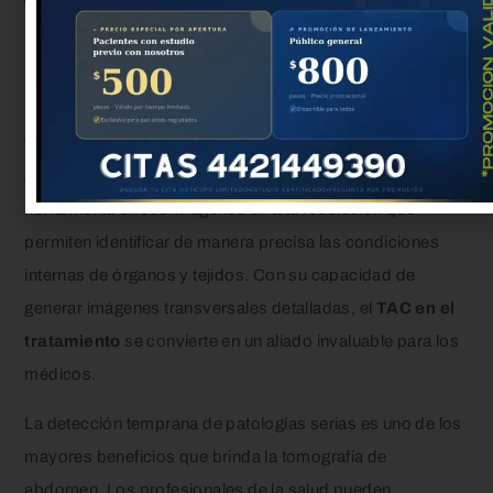
tomografía de abdomen
en diagnósticos
En nuestra práctica diaria, la
importancia de la
tomografía de abdomen
se hace evidente a medida que
abordamos diversos
diagnósticos médicos
. Esta
herramienta ofrece imágenes en alta resolución que
permiten identificar de manera precisa las condiciones
internas de órganos y tejidos. Con su capacidad de
generar imágenes transversales detalladas, el
TAC en el
tratamiento
se convierte en un aliado invaluable para los
médicos.
La detección temprana de patologías serias es uno de los
mayores beneficios que brinda la tomografía de
abdomen. Los profesionales de la salud pueden